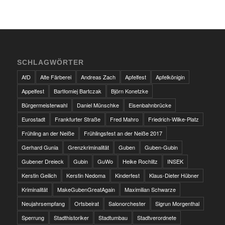
SCHLAGWÖRTER
AfD
Alte Färberei
Andreas Zach
Apfelfest
Apfelkönigin
Appelfest
Bartłomiej Bartczak
Björn Konetzke
Bürgermeisterwahl
Daniel Münschke
Eisenbahnbrücke
Eurostadt
Frankfurter Straße
Fred Mahro
Friedrich-Wilke-Platz
Frühling an der Neiße
Frühlingsfest an der Neiße 2017
Gerhard Gunia
Grenzkriminalität
Guben
Guben-Gubin
Gubener Dreieck
Gubin
GuWo
Heike Rochlitz
INSEK
Kerstin Geilich
Kerstin Nedoma
Kinderfest
Klaus-Dieter Hübner
Kriminalität
MakeGubenGreatAgain
Maximilian Schwarze
Neujahrsempfang
Ortsbeirat
Salonorchester
Sigrun Morgenthal
Sperrung
Stadthistoriker
Stadtumbau
Stadtverordnete