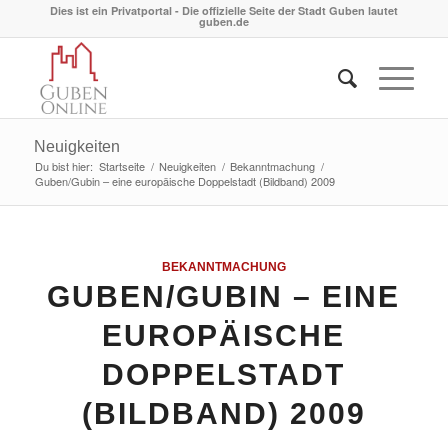
Dies ist ein Privatportal - Die offizielle Seite der Stadt Guben lautet
guben.de
Neuigkeiten
Du bist hier:
Startseite
/
Neuigkeiten
/
Bekanntmachung
/
Guben/Gubin – eine europäische Doppelstadt (Bildband) 2009
BEKANNTMACHUNG
GUBEN/GUBIN – EINE
EUROPÄISCHE
DOPPELSTADT
(BILDBAND) 2009