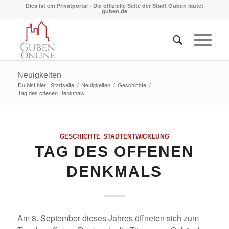
Dies ist ein Privatportal - Die offizielle Seite der Stadt Guben lautet
guben.de
Neuigkeiten
Du bist hier:
Startseite
/
Neuigkeiten
/
Geschichte
/
Tag des offenen Denkmals
GESCHICHTE
,
STADTENTWICKLUNG
TAG DES OFFENEN
DENKMALS
Am 8. September dieses Jahres öffneten sich zum