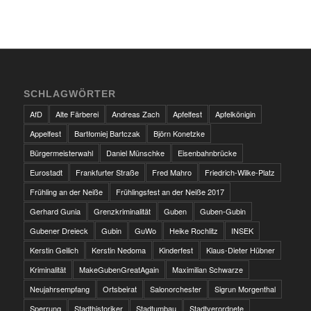
SCHLAGWÖRTER
AfD
Alte Färberei
Andreas Zach
Apfelfest
Apfelkönigin
Appelfest
Bartłomiej Bartczak
Björn Konetzke
Bürgermeisterwahl
Daniel Münschke
Eisenbahnbrücke
Eurostadt
Frankfurter Straße
Fred Mahro
Friedrich-Wilke-Platz
Frühling an der Neiße
Frühlingsfest an der Neiße 2017
Gerhard Gunia
Grenzkriminalität
Guben
Guben-Gubin
Gubener Dreieck
Gubin
GuWo
Heike Rochlitz
INSEK
Kerstin Geilich
Kerstin Nedoma
Kinderfest
Klaus-Dieter Hübner
Kriminalität
MakeGubenGreatAgain
Maximilian Schwarze
Neujahrsempfang
Ortsbeirat
Salonorchester
Sigrun Morgenthal
Sperrung
Stadthistoriker
Stadtumbau
Stadtverordnete