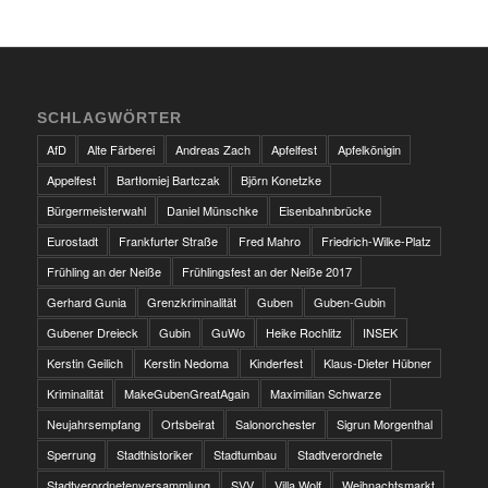
SCHLAGWÖRTER
AfD
Alte Färberei
Andreas Zach
Apfelfest
Apfelkönigin
Appelfest
Bartłomiej Bartczak
Björn Konetzke
Bürgermeisterwahl
Daniel Münschke
Eisenbahnbrücke
Eurostadt
Frankfurter Straße
Fred Mahro
Friedrich-Wilke-Platz
Frühling an der Neiße
Frühlingsfest an der Neiße 2017
Gerhard Gunia
Grenzkriminalität
Guben
Guben-Gubin
Gubener Dreieck
Gubin
GuWo
Heike Rochlitz
INSEK
Kerstin Geilich
Kerstin Nedoma
Kinderfest
Klaus-Dieter Hübner
Kriminalität
MakeGubenGreatAgain
Maximilian Schwarze
Neujahrsempfang
Ortsbeirat
Salonorchester
Sigrun Morgenthal
Sperrung
Stadthistoriker
Stadtumbau
Stadtverordnete
Stadtverordnetenversammlung
SVV
Villa Wolf
Weihnachtsmarkt