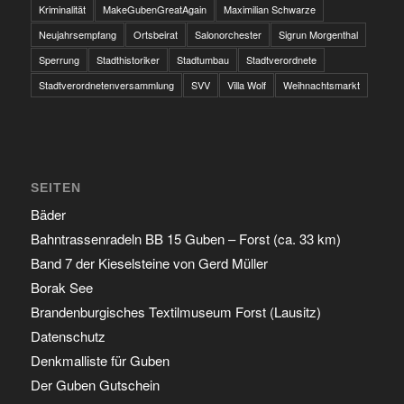
Kriminalität
MakeGubenGreatAgain
Maximilian Schwarze
Neujahrsempfang
Ortsbeirat
Salonorchester
Sigrun Morgenthal
Sperrung
Stadthistoriker
Stadtumbau
Stadtverordnete
Stadtverordnetenversammlung
SVV
Villa Wolf
Weihnachtsmarkt
SEITEN
Bäder
Bahntrassenradeln BB 15 Guben – Forst (ca. 33 km)
Band 7 der Kieselsteine von Gerd Müller
Borak See
Brandenburgisches Textilmuseum Forst (Lausitz)
Datenschutz
Denkmalliste für Guben
Der Guben Gutschein