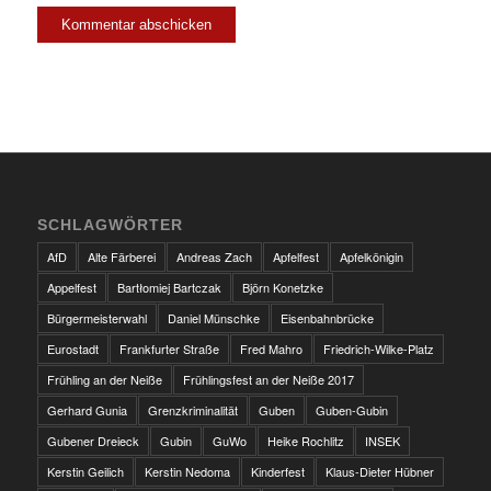
SCHLAGWÖRTER
AfD
Alte Färberei
Andreas Zach
Apfelfest
Apfelkönigin
Appelfest
Bartłomiej Bartczak
Björn Konetzke
Bürgermeisterwahl
Daniel Münschke
Eisenbahnbrücke
Eurostadt
Frankfurter Straße
Fred Mahro
Friedrich-Wilke-Platz
Frühling an der Neiße
Frühlingsfest an der Neiße 2017
Gerhard Gunia
Grenzkriminalität
Guben
Guben-Gubin
Gubener Dreieck
Gubin
GuWo
Heike Rochlitz
INSEK
Kerstin Geilich
Kerstin Nedoma
Kinderfest
Klaus-Dieter Hübner