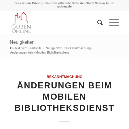
Dies ist ein Privatportal - Die offizielle Seite der Stadt Guben lautet
guben.de
Neuigkeiten
Du bist hier:
Startseite
/
Neuigkeiten
/
Bekanntmachung
/
Änderungen beim Mobilen Bibliotheksdienst
BEKANNTMACHUNG
ÄNDERUNGEN BEIM
MOBILEN
BIBLIOTHEKSDIENST